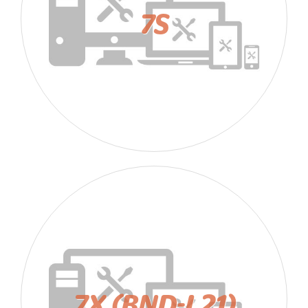
7S
7X (BND-L21)