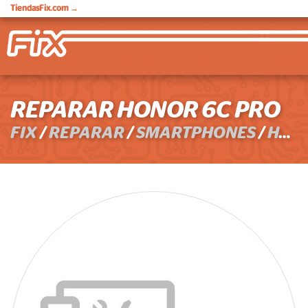
TiendasFix.com
→
REPARAR HONOR 6C PRO
FIX
/
REPARAR
/
SMARTPHONES
/
HONOR