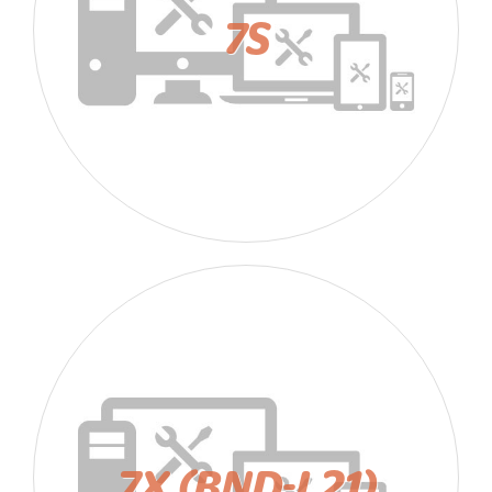
7S
7X (BND-L21)