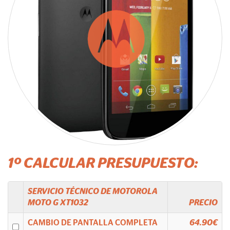
1º CALCULAR PRESUPUESTO:
SERVICIO TÉCNICO DE
MOTOROLA
MOTO G XT1032
PRECIO
CAMBIO DE PANTALLA COMPLETA
64.90€