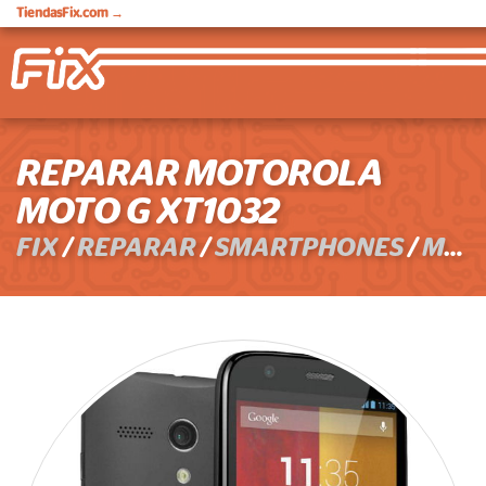
TiendasFix.com
→
REPARAR MOTOROLA
MOTO G XT1032
FIX
/
REPARAR
/
SMARTPHONES
/
MOTOROLA