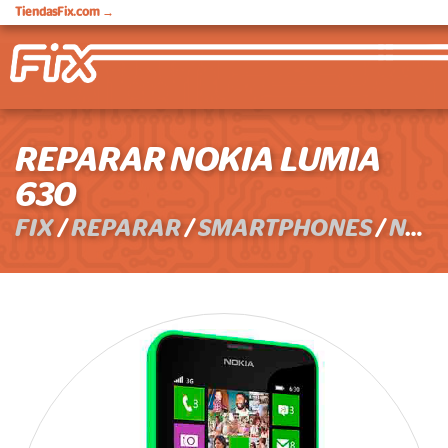
TiendasFix.com
→
REPARAR NOKIA LUMIA
630
FIX
/
REPARAR
/
SMARTPHONES
/
NOKIA