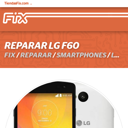
TiendasFix.com
→
REPARAR LG F60
FIX
/
REPARAR
/
SMARTPHONES
/
LG
/