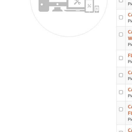
Pi
C
Pi
C
W
Pi
F
Pi
C
Pi
C
Pi
C
F
Pi
C