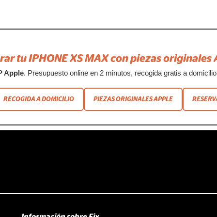
rar tu IPHONE XS MAX con piezas originales 
P Apple
. Presupuesto online en 2 minutos, recogida gratis a domicilio 
RECOGIDA A DOMICILIO
PIEZAS ORIGINALES APPLE
RESERV