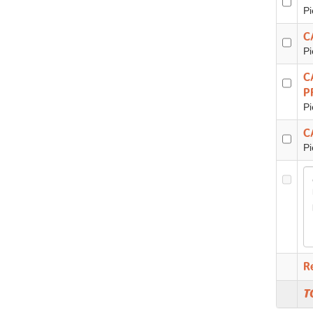
Pi
C
Pi
C
P
Pi
C
Pi
R
T