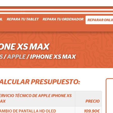
IL
REPARA TU TABLET
REPARA TU ORDENADOR
REPARAR ONLI
ONE XS MAX
S
/
APPLE
/
IPHONE XS MAX
CALCULAR PRESUPUESTO:
ERVICIO TÉCNICO DE
APPLE
IPHONE XS
AX
PRECIO
AMBIO DE PANTALLA HD OLED
109.90€