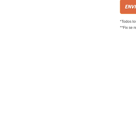
*Todos lo
**Fix se r