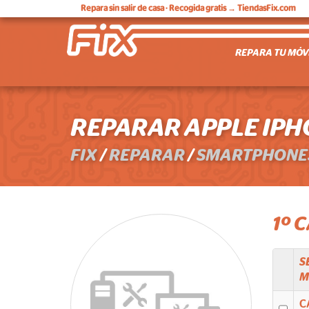
Repara sin salir de casa
· Recogida gratis → TiendasFix.com
REPARA TU MÓV
REPARAR APPLE IPH
FIX
/
REPARAR
/
SMARTPHONE
1º 
S
M
C