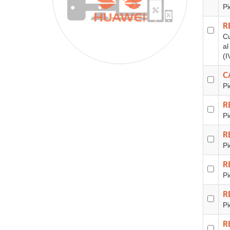
Pi
R
Cu
al
(I
C
Pi
R
Pi
R
Pi
R
Pi
R
Pi
R