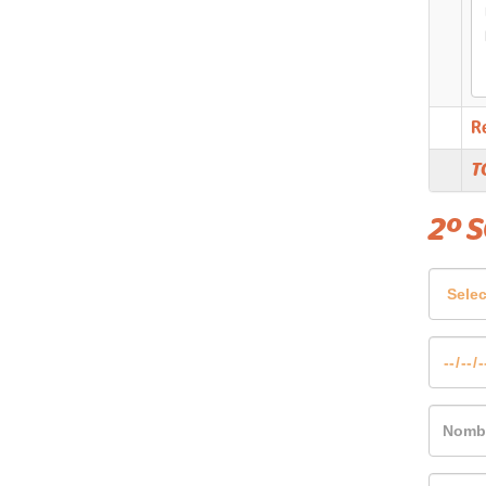
R
T
2º 