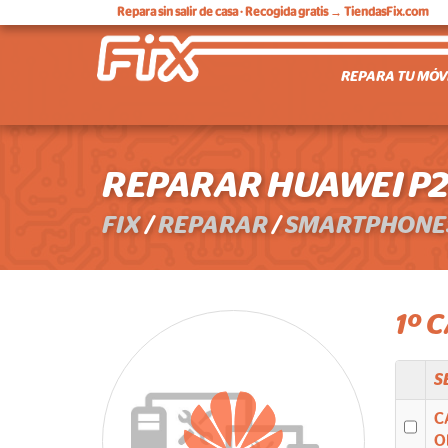
Repara sin salir de casa
· Recogida gratis → TiendasFix.com
REPARA TU MÓV
REPARAR HUAWEI P
FIX
/
REPARAR
/
SMARTPHONE
1º 
S
C
O