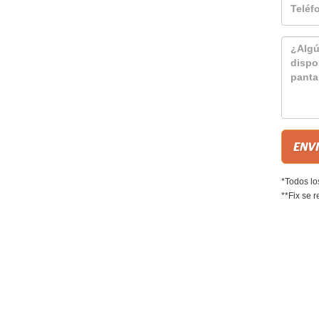
*Todos lo
**Fix se r