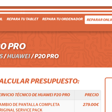
IL
REPARA TU TABLET
REPARA TU ORDENADOR
REPARAR ONLI
20 PRO
S
/
HUAWEI
/
P20 PRO
CALCULAR PRESUPUESTO:
ERVICIO TÉCNICO DE
HUAWEI
P20 PRO
PRECIO
AMBIO DE PANTALLA COMPLETA
279.00€
RIGINAL SERVICE PACK