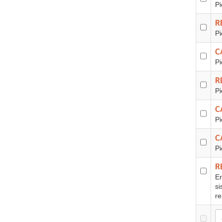
Pi
R
Pi
C
Pi
R
Pi
C
Pi
C
Pi
R
En
si
re