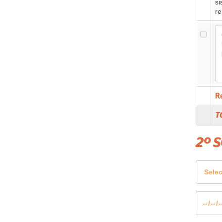
si
re
R
T
2º 