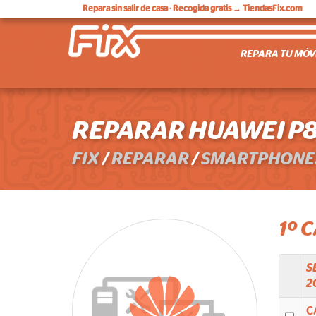
Repara sin salir de casa
· Recogida gratis → TiendasFix.com
REPARA TU MÓV
REPARAR HUAWEI P8 
FIX
/
REPARAR
/
SMARTPHONE
1º 
S
2
C