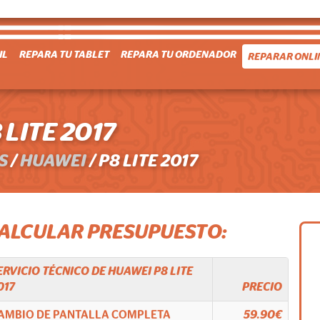
IL
REPARA TU TABLET
REPARA TU ORDENADOR
REPARAR ONLI
LITE 2017
S
/
HUAWEI
/
P8 LITE 2017
CALCULAR PRESUPUESTO:
ERVICIO TÉCNICO DE
HUAWEI
P8 LITE
017
PRECIO
AMBIO DE PANTALLA COMPLETA
59.90€