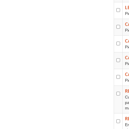
L
Pi
C
Pi
C
Pi
C
Pi
C
Pi
R
Cu
pa
ma
R
En