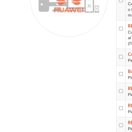
Cu
o 
ma
R
Cu
al
(I
C
Pi
B
Pi
R
Pi
R
Pi
R
Pi