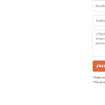
*Todos lo
**Fix se r