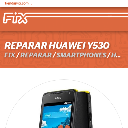
TiendasFix.com
→
REPARAR HUAWEI Y530
FIX
/
REPARAR
/
SMARTPHONES
/
HUAWEI