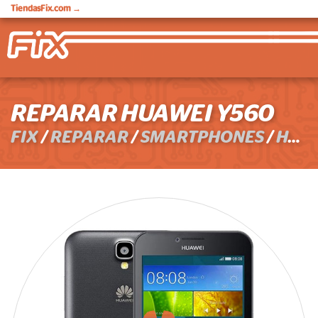
TiendasFix.com
→
REPARAR HUAWEI Y560
FIX
/
REPARAR
/
SMARTPHONES
/
HUAWEI