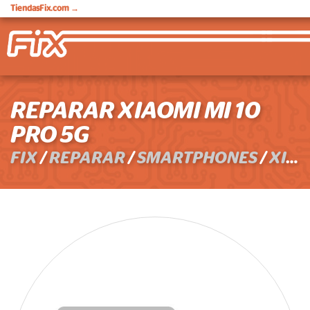
TiendasFix.com
→
REPARAR XIAOMI MI 10
PRO 5G
FIX
/
REPARAR
/
SMARTPHONES
/
XIAOMI