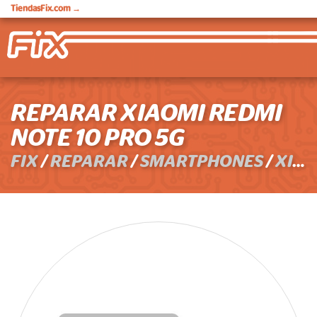
TiendasFix.com
→
REPARAR XIAOMI REDMI
NOTE 10 PRO 5G
FIX
/
REPARAR
/
SMARTPHONES
/
XIAOMI