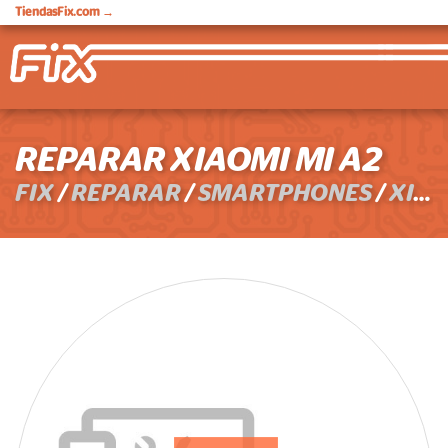
TiendasFix.com
→
REPARAR XIAOMI MI A2
FIX
/
REPARAR
/
SMARTPHONES
/
XIAOMI