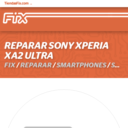
TiendasFix.com
→
REPARAR SONY XPERIA
XA2 ULTRA
FIX
/
REPARAR
/
SMARTPHONES
/
SONY