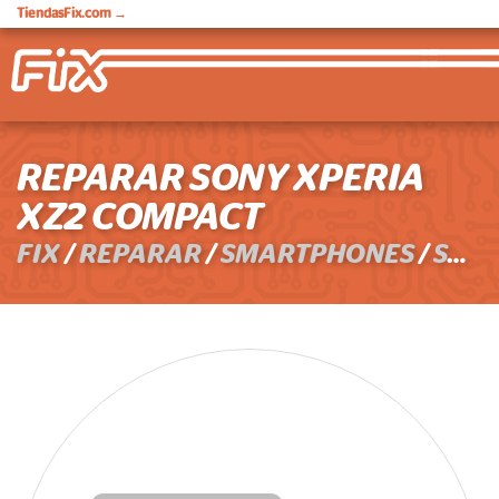
TiendasFix.com
→
REPARAR SONY XPERIA
XZ2 COMPACT
FIX
/
REPARAR
/
SMARTPHONES
/
SONY