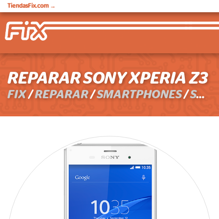
TiendasFix.com
→
REPARAR SONY XPERIA Z3
FIX
/
REPARAR
/
SMARTPHONES
/
SONY