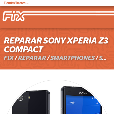
TiendasFix.com
→
REPARAR SONY XPERIA Z3
COMPACT
FIX
/
REPARAR
/
SMARTPHONES
/
SONY