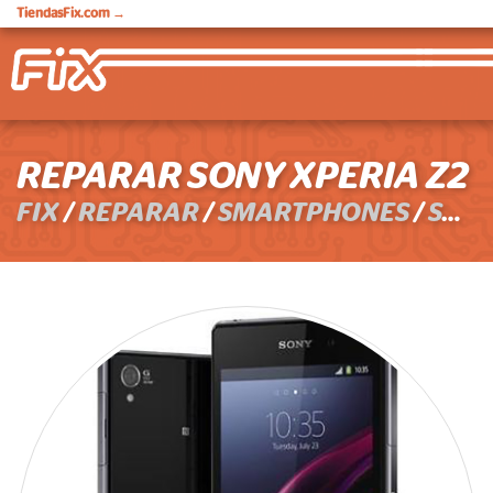
TiendasFix.com
→
REPARAR SONY XPERIA Z2
FIX
/
REPARAR
/
SMARTPHONES
/
SONY