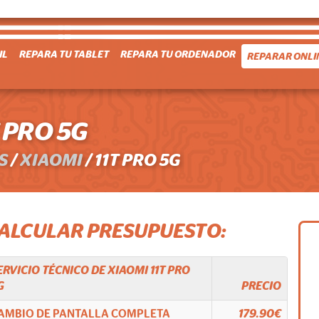
IL
REPARA TU TABLET
REPARA TU ORDENADOR
REPARAR ONLI
 PRO 5G
S
/
XIAOMI
/
11T PRO 5G
CALCULAR PRESUPUESTO:
ERVICIO TÉCNICO DE
XIAOMI
11T PRO
G
PRECIO
AMBIO DE PANTALLA COMPLETA
179.90€