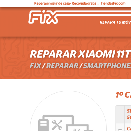
Repara sin salir de casa
· Recogida gratis → TiendasFix.com
REPARA TU MÓV
REPARAR XIAOMI 11T
FIX
/
REPARAR
/
SMARTPHONE
1º 
S
5
C