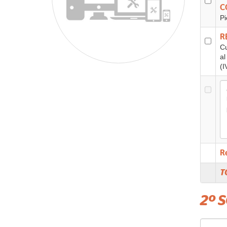
C
Pi
R
Cu
al
(I
R
T
2º 