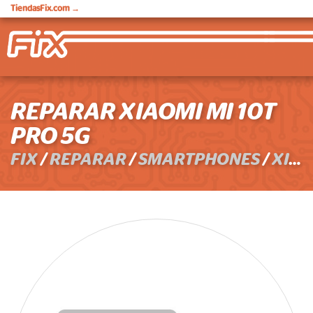
TiendasFix.com
→
REPARAR XIAOMI MI 10T
PRO 5G
FIX
/
REPARAR
/
SMARTPHONES
/
XIAOMI