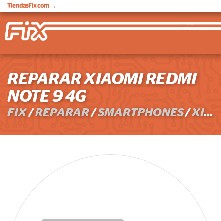
TiendasFix.com
→
REPARAR XIAOMI REDMI
NOTE 9 4G
FIX
/
REPARAR
/
SMARTPHONES
/
XIAOMI