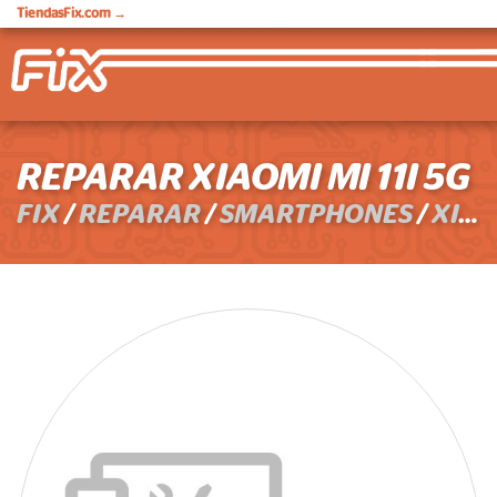
TiendasFix.com
→
REPARAR XIAOMI MI 11I 5G
FIX
/
REPARAR
/
SMARTPHONES
/
XIAOMI