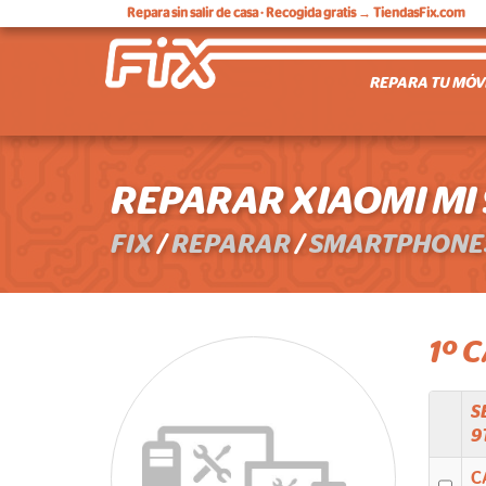
Repara sin salir de casa
· Recogida gratis → TiendasFix.com
REPARA TU MÓV
REPARAR XIAOMI MI
FIX
/
REPARAR
/
SMARTPHONE
1º 
S
9
C