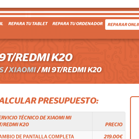
IL
REPARA TU TABLET
REPARA TU ORDENADOR
REPARAR ONLI
 9T/REDMI K20
S
/
XIAOMI
/
MI 9T/REDMI K20
CALCULAR PRESUPUESTO:
ERVICIO TÉCNICO DE
XIAOMI
MI
T/REDMI K20
PRECIO
AMBIO DE PANTALLA COMPLETA
219.00€