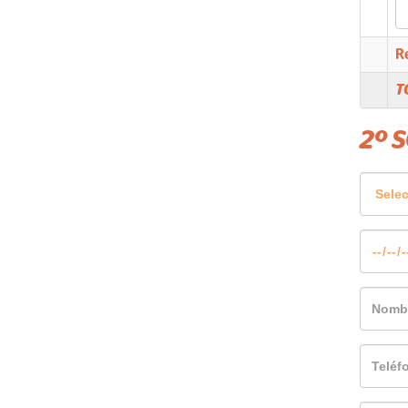
R
T
2º 