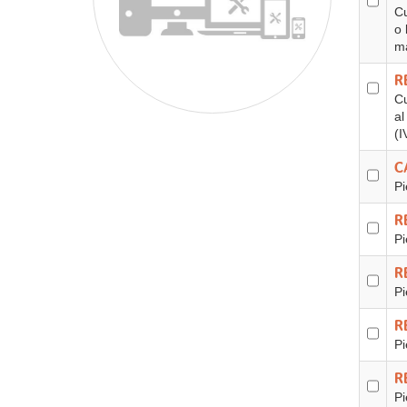
Cu
o 
ma
R
Cu
al
(I
C
Pi
R
Pi
R
Pi
R
Pi
R
Pi