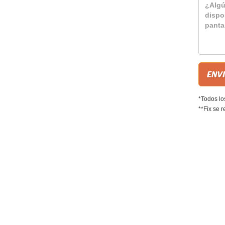
*Todos lo
**Fix se r