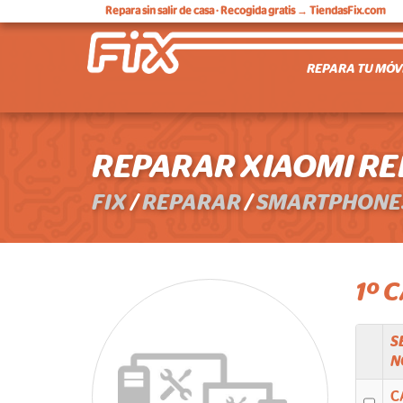
Repara sin salir de casa
· Recogida gratis → TiendasFix.com
REPARA TU MÓV
REPARAR XIAOMI RED
FIX
/
REPARAR
/
SMARTPHONE
1º 
S
N
C