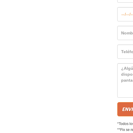
*Todos lo
**Fix se r