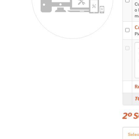
Cu
o 
ma
C
Pi
R
T
2º 