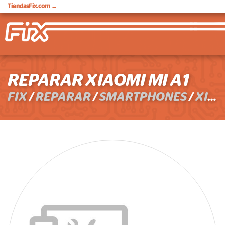
TiendasFix.com
→
REPARAR XIAOMI MI A1
FIX
/
REPARAR
/
SMARTPHONES
/
XIAOMI