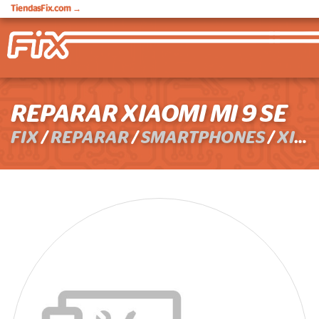
TiendasFix.com
→
REPARAR XIAOMI MI 9 SE
FIX
/
REPARAR
/
SMARTPHONES
/
XIAOMI