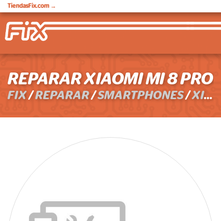
TiendasFix.com
→
REPARAR XIAOMI MI 8 PRO
FIX
/
REPARAR
/
SMARTPHONES
/
XIAOMI