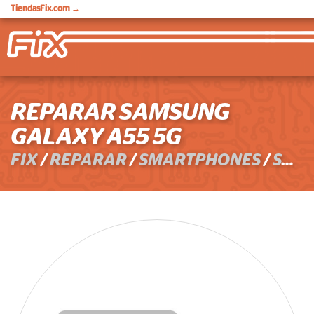
TiendasFix.com
→
REPARAR SAMSUNG
GALAXY A55 5G
FIX
/
REPARAR
/
SMARTPHONES
/
SAMSUNG