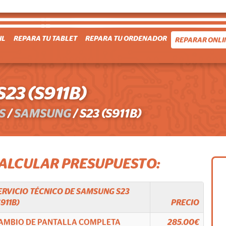
IL
REPARA TU TABLET
REPARA TU ORDENADOR
REPARAR ONLI
3 (S911B)
S
/
SAMSUNG
/
S23 (S911B)
CALCULAR PRESUPUESTO:
ERVICIO TÉCNICO DE
SAMSUNG
S23
S911B)
PRECIO
AMBIO DE PANTALLA COMPLETA
285.00€