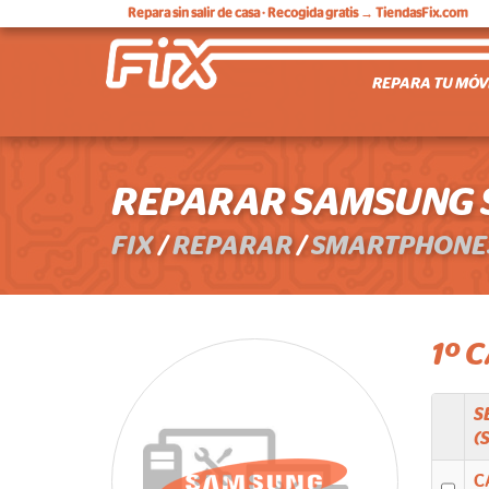
Repara sin salir de casa
· Recogida gratis → TiendasFix.com
REPARA TU MÓV
REPARAR SAMSUNG S2
FIX
/
REPARAR
/
SMARTPHONE
1º 
S
(
C