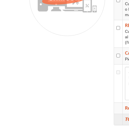
Cu
o 
ma
R
Cu
al
(I
C
Pi
R
T