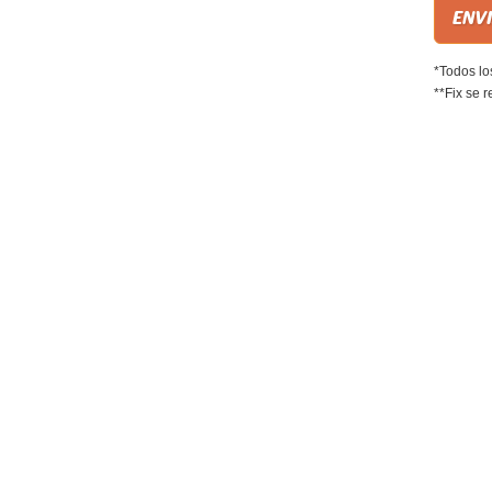
*Todos lo
**Fix se r