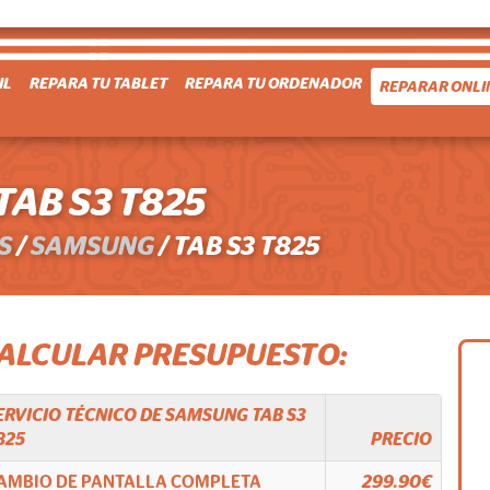
IL
REPARA TU TABLET
REPARA TU ORDENADOR
REPARAR ONLI
AB S3 T825
S
/
SAMSUNG
/
TAB S3 T825
CALCULAR PRESUPUESTO:
ERVICIO TÉCNICO DE
SAMSUNG
TAB S3
825
PRECIO
AMBIO DE PANTALLA COMPLETA
299.90€