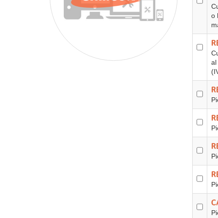
Cu
o 
ma
R
Cu
al
(I
R
Pi
R
Pi
R
Pi
R
Pi
C
Pi