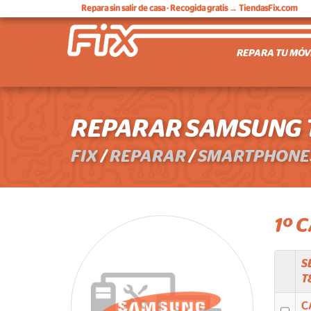
Repara sin salir de casa
· Recogida gratis → TiendasFix.com
REPARA TU MÓV
REPARAR SAMSUNG T
FIX
/
REPARAR
/
SMARTPHONE
1º 
S
T
C