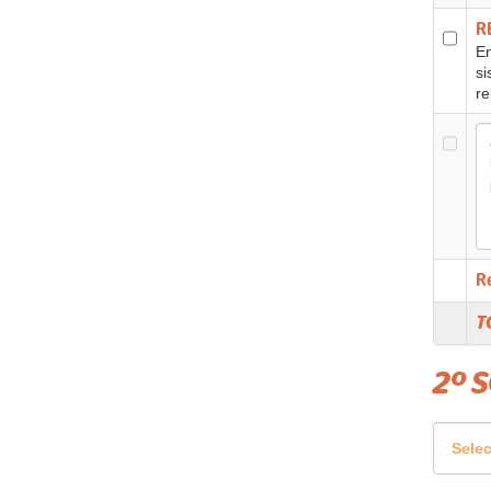
R
En
si
re
R
T
2º 