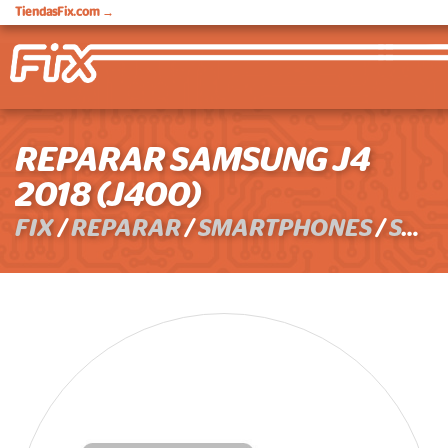
TiendasFix.com
→
REPARAR SAMSUNG J4
2018 (J400)
FIX
/
REPARAR
/
SMARTPHONES
/
SAMSUNG