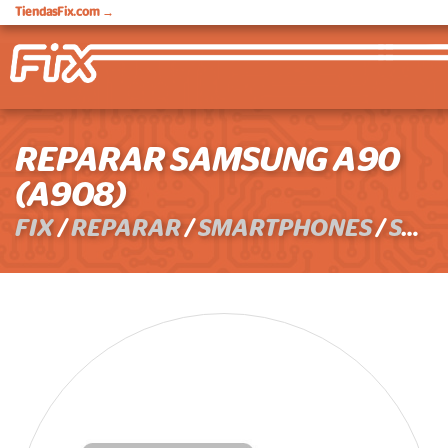
TiendasFix.com
→
REPARAR SAMSUNG A90
(A908)
FIX
/
REPARAR
/
SMARTPHONES
/
SAMSUNG