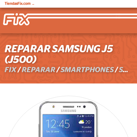
TiendasFix.com
→
REPARAR SAMSUNG J5
(J500)
FIX
/
REPARAR
/
SMARTPHONES
/
SAMSUNG