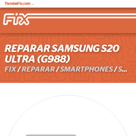
TiendasFix.com
→
REPARAR SAMSUNG S20
ULTRA (G988)
FIX
/
REPARAR
/
SMARTPHONES
/
SAMSUNG