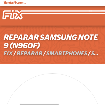
TiendasFix.com
→
REPARAR SAMSUNG NOTE
9 (N960F)
FIX
/
REPARAR
/
SMARTPHONES
/
SAMSUNG