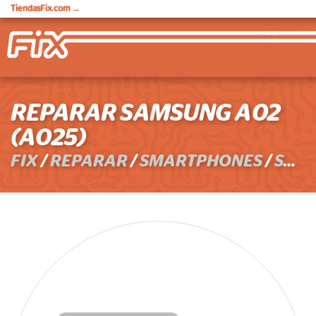
TiendasFix.com
→
REPARAR SAMSUNG A02
(A025)
FIX
/
REPARAR
/
SMARTPHONES
/
SAMSUNG