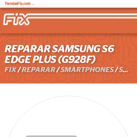
TiendasFix.com
→
REPARAR SAMSUNG S6
EDGE PLUS (G928F)
FIX
/
REPARAR
/
SMARTPHONES
/
SAMSUNG