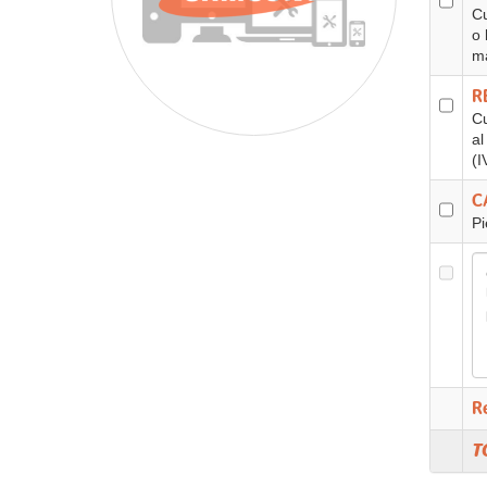
Cu
o 
ma
R
Cu
al
(I
C
Pi
R
T