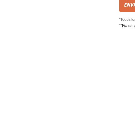
*Todos lo
**Fix se r