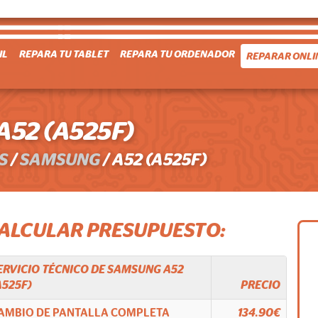
IL
REPARA TU TABLET
REPARA TU ORDENADOR
REPARAR ONLI
52 (A525F)
S
/
SAMSUNG
/
A52 (A525F)
CALCULAR PRESUPUESTO:
ERVICIO TÉCNICO DE
SAMSUNG
A52
A525F)
PRECIO
AMBIO DE PANTALLA COMPLETA
134.90€