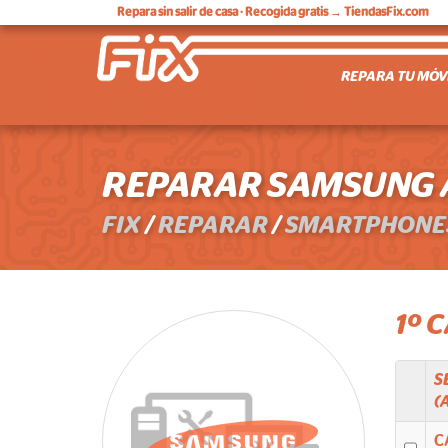
Repara sin salir de casa
· Recogida gratis → TiendasFix.com
REPARA TU MÓV
REPARAR SAMSUNG A
FIX
/
REPARAR
/
SMARTPHONE
1º 
S
(
C