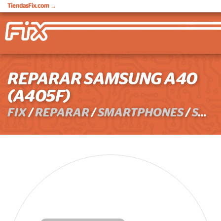
TiendasFix.com
→
REPARAR SAMSUNG A40
(A405F)
FIX
/
REPARAR
/
SMARTPHONES
/
SAMSUNG