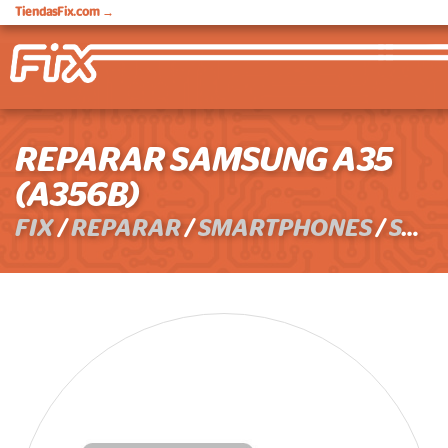
TiendasFix.com
→
REPARAR SAMSUNG A35
(A356B)
FIX
/
REPARAR
/
SMARTPHONES
/
SAMSUNG